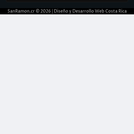
SanRamon.cr © 2026 |
Diseño y Desarrollo Web Costa Rica