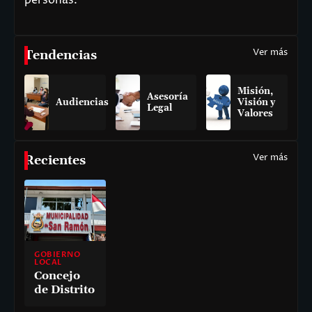
personas.
Ver más
Tendencias
Misión,
Asesoría
Audiencias
Visión y
Legal
Valores
Ver más
Recientes
GOBIERNO
LOCAL
Concejo
de Distrito