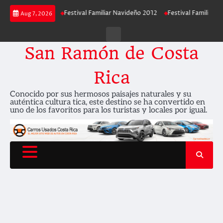
Skip
 Navideño 2013
Festival Familiar Navideño 2012
Festival Familiar Navid
Aug 7, 2026
to
content
Contáctenos
San Ramón de Costa
Rica
Conocido por sus hermosos paisajes naturales y su
auténtica cultura tica, este destino se ha convertido en
uno de los favoritos para los turistas y locales por igual.