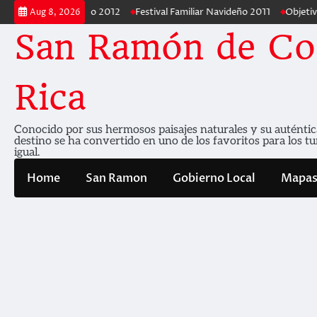
Skip
ar Navideño 2012
Festival Familiar Navideño 2011
Objetivo de Festiva
Aug 8, 2026
to
San Ramón de Co
content
Rica
Conocido por sus hermosos paisajes naturales y su auténtica 
destino se ha convertido en uno de los favoritos para los tur
igual.
Home
San Ramon
Gobierno Local
Mapa