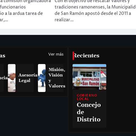
na comisión organizadora
Con el objetivo de rescatar valores y
funcionarios
tradiciones ramonenses, la Municipali
io a la ardua tarea de
de San Ramón apostó desde el 2011 a
ar,…
realizar…
Ver más
as
Recientes
Misión,
Asesoría
Visión
ncias
Legal
y
Valores
GOBIERNO
LOCAL
Concejo
de
Distrito