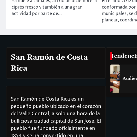
Ya huele a tamales, al frío de diciembre, a
En el año 2012 u
ciprés fresco y también a una gran
conformada por 
actividad por parte de…
municipales, se d
planear, coordin
Tendenci
San Ramón de Costa
Rica
Audie
San Ramón de Costa Rica es un
pequeño pueblo ubicado en el corazón
del Valle Central, a solo una hora de la
bulliciosa ciudad capital de San José. El
pueblo fue fundado oficialmente en
1854 y se ha convertido en una