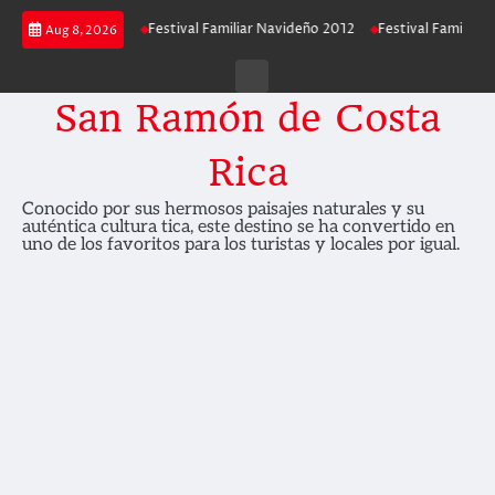
Skip
ar Navideño 2013
Festival Familiar Navideño 2012
Festival Familiar Na
Aug 8, 2026
to
content
Contáctenos
San Ramón de Costa
Rica
Conocido por sus hermosos paisajes naturales y su
auténtica cultura tica, este destino se ha convertido en
uno de los favoritos para los turistas y locales por igual.