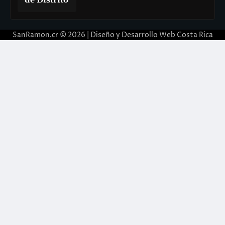
de Distrito
SanRamon.cr © 2026 |
Diseño y Desarrollo Web Costa Rica