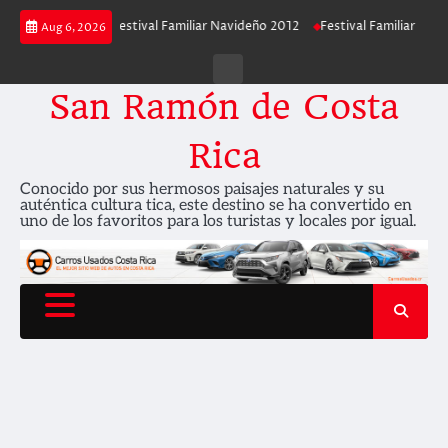
Skip
avideño 2013
Festival Familiar Navideño 2012
Festival Familiar Navideñ
Aug 6, 2026
to
content
Contáctenos
San Ramón de Costa
Rica
Conocido por sus hermosos paisajes naturales y su
auténtica cultura tica, este destino se ha convertido en
uno de los favoritos para los turistas y locales por igual.