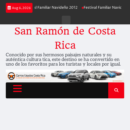
Skip
13
Festival Familiar Navideño 2012
Festival Familiar Navideño 2011
Aug 6, 2026
to
content
Contáctenos
San Ramón de Costa
Rica
Conocido por sus hermosos paisajes naturales y su
auténtica cultura tica, este destino se ha convertido en
uno de los favoritos para los turistas y locales por igual.